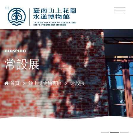
:::
:::
museum
常設展
首頁
線上博物館專區
常設展