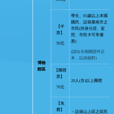
學生、65歲以上本國
國民、設籍臺南市之
【半
市民(持身分證、駕
票】
照、市民卡可享優
惠)
50元
(請出示相關證件正
本，以供核對)
博物
館區
【團體
票】
20人(含)以上團體
70元
【免
費】
－設籍山上區之區民