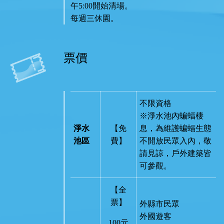
午5:00開始清場。
每週三休園。
票價
不限資格
※淨水池內蝙蝠棲
淨水
【免
息，為維護蝙蝠生態
池區
費】
不開放民眾入內，敬
請見諒，戶外建築皆
可參觀。
【全
票】
外縣市民眾
外國遊客
100元