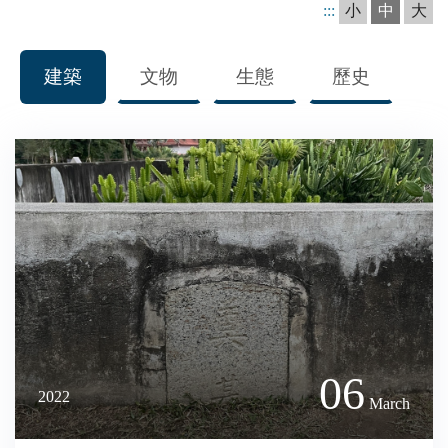
:::
小
中
大
建築
文物
生態
歷史
詳
06
2022
March