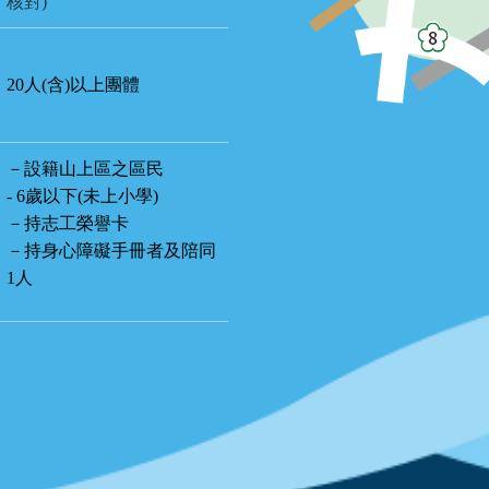
核對)
20人(含)以上團體
－設籍山上區之區民
- 6歲以下(未上小學)
－持志工榮譽卡
－持身心障礙手冊者及陪同
1人