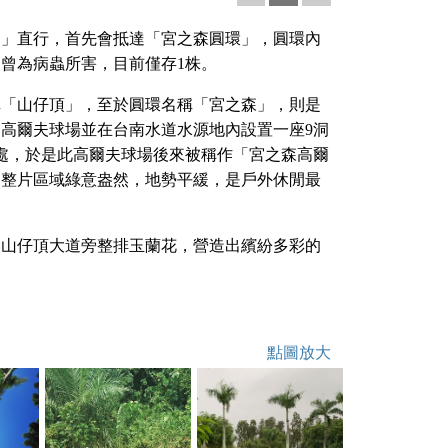
道」直行，首先會抵達「宮之森圓環」，圓環內
曾為病蟲所害，目前僅存1株。
稱「山仔頂」，至於圓環名稱「宮之森」，則是
高爾夫球場並在台南水道水源地內設置一座9洞
此處，於是此高爾夫球場後來被稱作「宮之森高爾
，整片區域綠意盎然，地勢平緩，是戶外休閒最
，山仔頂大道旁整排玉蘭花，營造出繽紛多彩的
點圖放大