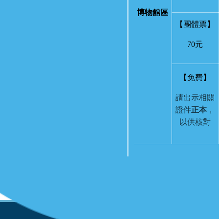
博物館區
【團體票】
70元
【免費】
請出示相關
證件
正本
，
以供核對